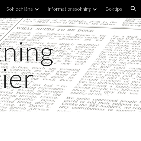
Sök och låna
Informationssökning
Boktips
ion
kning
ier
tart till mål