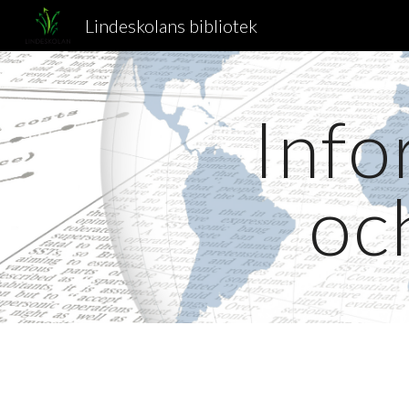
Lindeskolans bibliotek
Sk
Info
oc
Här finns de