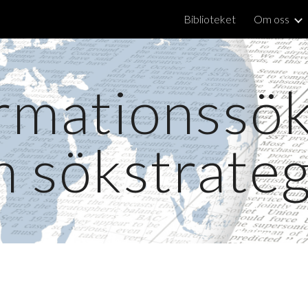
Biblioteket
Om oss
ip to main content
Skip to navigat
rmationssö
h sökstrateg
t tips och länkar till hur du söker information från s