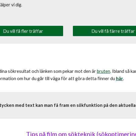
älper vi dig.
Du vill få fler träffar
Du vill få färre träffar
 dina sökresultat och länken som pekar mot den är
bruten
. Ibland så k
rmation om hur du går till väga för att göra detta finner du
här
.
 stycken med text kan man få fram en sökfunktion på den aktuell
Tips på film om sökteknik (sökoptimerin