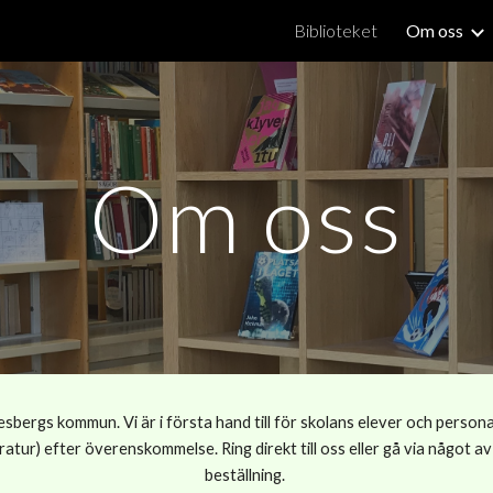
Biblioteket
Om oss
ip to main content
Skip to navigat
Om oss
desbergs kommun. Vi är i första hand till för skolans elever och persona
eratur) efter överenskommelse. Ring direkt till oss eller gå via något
beställning.