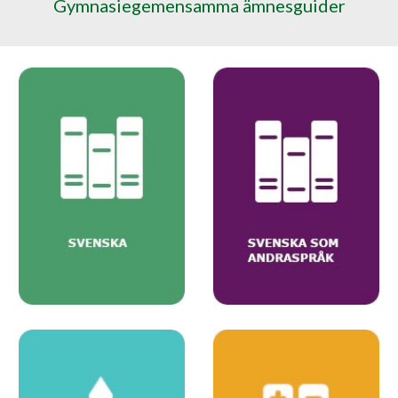
Gymnasiegemensamma ämnesguider