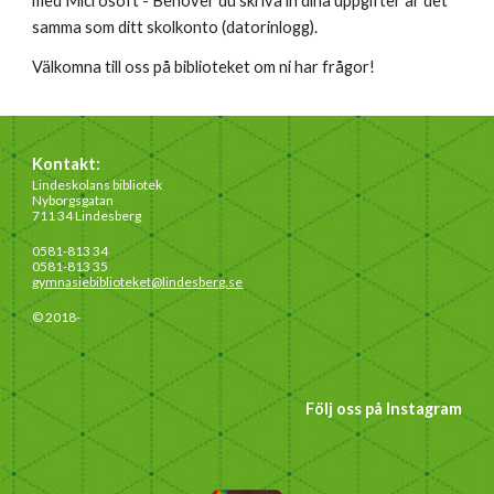
med Microsoft - Behöver du skriva in dina uppgifter är det
samma som ditt skolkonto (datorinlogg).
Välkomna till oss på biblioteket om ni har frågor!
Kontakt:
Lindeskolans bibliotek
Nyborgsgatan
711 34 Lindesberg
0581-813 34
0581-813 35
gymnasiebiblioteket@lindesberg.se
© 2018-
Följ oss på Instagram