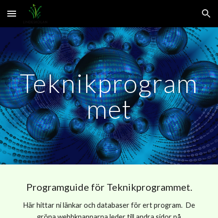
Skip to main content
Skip to navigation
Teknikprogram
met
Programguide för Teknikprogrammet.
Här hittar ni länkar och databaser för ert program. De
gröna webbknapparna leder till andra sidor på