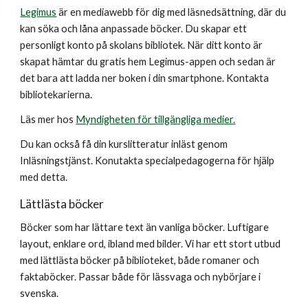
Legimus
är en mediawebb för dig med läsnedsättning, där du
kan söka och låna anpassade böcker. Du skapar ett
personligt konto på skolans bibliotek. När ditt konto är
skapat hämtar du gratis hem Legimus-appen och sedan är
det bara att ladda ner boken i din smartphone. Kontakta
bibliotekarierna.
Läs mer hos
Myndigheten för tillgängliga medier.
Du kan också få din kurslitteratur inläst genom
Inläsningstjänst. Konutakta specialpedagogerna för hjälp
med detta.
Lättlästa böcker
Böcker som har lättare text än vanliga böcker. Luftigare
layout, enklare ord, ibland med bilder. Vi har ett stort utbud
med lättlästa böcker på biblioteket, både romaner och
faktaböcker. Passar både för lässvaga och nybörjare i
svenska.